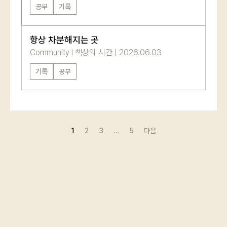
공부
기록
항상 차분해지는 곳
Community
l
책상의 시간
|
2026.06.03
기록
공부
1
2
3
…
5
다음