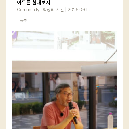
아무튼 힘내보자
로그인
Community
l
책상의 시간
|
2026.06.19
공부
카카오로 시작하기
로그인 상태 유지