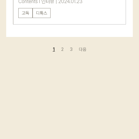
Contents
l
인터뷰
|
2024.01.23
고독
디톡스
1
2
3
다음