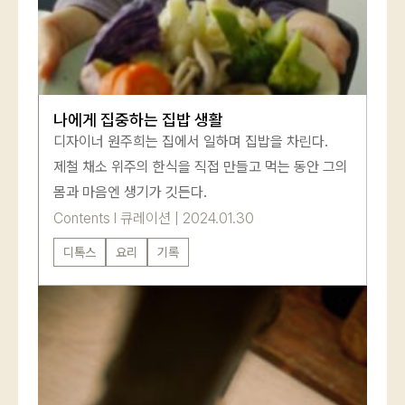
나에게 집중하는 집밥 생활
디자이너 원주희는 집에서 일하며 집밥을 차린다.
제철 채소 위주의 한식을 직접 만들고 먹는 동안 그의
몸과 마음엔 생기가 깃든다.
Contents
l
큐레이션
|
2024.01.30
디톡스
요리
기록