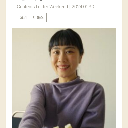
Contents
l
differ Weekend
|
2024.01.30
요리
디톡스