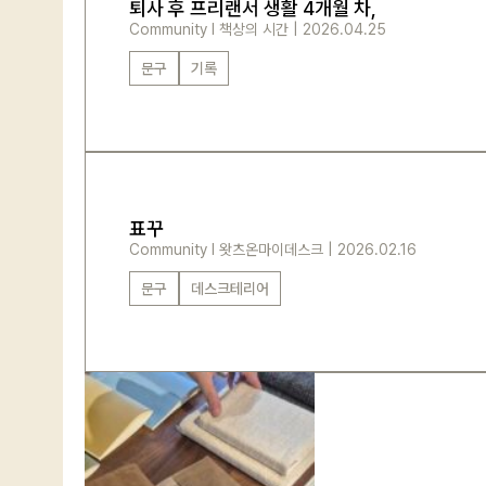
퇴사 후 프리랜서 생활 4개월 차,
Community
l
책상의 시간
|
2026.04.25
문구
기록
표꾸
Community
l
왓츠온마이데스크
|
2026.02.16
문구
데스크테리어