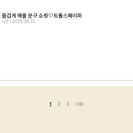
회원가입
비밀번호 찾기
더 즐겁게 해줄 문구 쇼핑🤍트롤스페이퍼
 시간
|
2025.09.22
1
2
3
다음