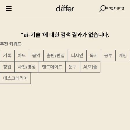
로그인
회원가입
"ai-기술"에 대한 검색 결과가 없습니다.
추천 키워드
기록
아트
음악
출판/편집
디자인
독서
공부
게임
창업
사진/영상
핸드메이드
문구
AI/기술
데스크테리어