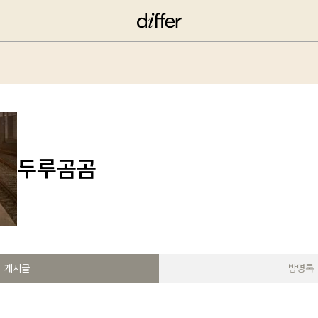
두루곰곰
게시글
방명록