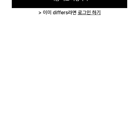
취소하기
삭제하기
로그인 상태 유지
> 이미 differs라면
로그인 하기
회원가입
비밀번호 찾기