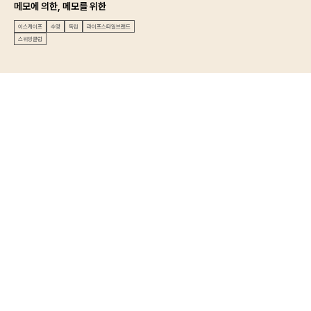
메모에 의한, 메모를 위한
이스케이프
수영
독립
라이프스타일브랜드
스위밍클럽