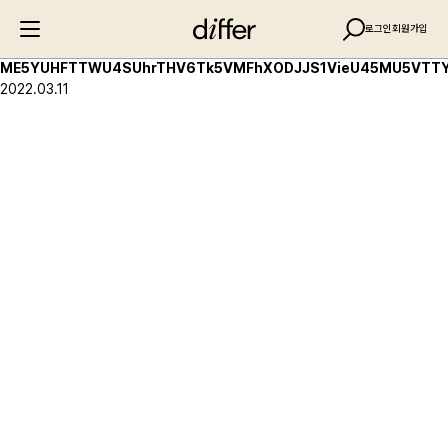
로그인
회원가입
ME5YUHFTTWU4SUhrTHV6Tk5VMFhXODJJS1VieU45MU5VTTY
2022.03.11