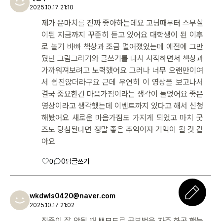
2025.10.17 21:10
제가 윤마치를 진짜 좋아하는데요 고딩때부터 스무살
이된 지금까지 꾸준히 듣고 있어요 대학생이 된 이후
로 놀기 바빠 책상과 조금 멀어졌었는데 예전에 그만
뒀던 그림그리기와 글쓰기를 다시 시작하면서 책상과
가까워져보려고 노력했어요 그러나 너무 오랜만이여
서 쉽진않더라구요 근데 우연히 이 영상을 보고나서
결국 중요한건 마음가짐이라는 생각이 들었어요 좋은
영상이라고 생각했는데 이벤트까지 있다고 해서 신청
해봤어요 새로운 마음가짐도 가지게 되었고 마치 굿
즈도 당첨된다면 정말 좋은 추억이자 기억이 될 것 같
아요
0
0
답글쓰기
wkdwls0420@naver.com
2025.10.17 21:02
집중이 잘 안될 때 뽀모도로 공부법을 자주 하곤 했는