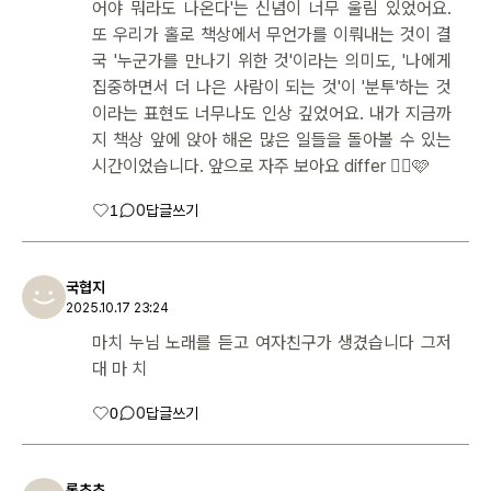
어야 뭐라도 나온다'는 신념이 너무 울림 있었어요.
또 우리가 홀로 책상에서 무언가를 이뤄내는 것이 결
국 '누군가를 만나기 위한 것'이라는 의미도, '나에게
집중하면서 더 나은 사람이 되는 것'이 '분투'하는 것
이라는 표현도 너무나도 인상 깊었어요. 내가 지금까
지 책상 앞에 앉아 해온 많은 일들을 돌아볼 수 있는
시간이었습니다. 앞으로 자주 보아요 differ 👍🏻🩷
1
0
답글쓰기
국협지
2025.10.17 23:24
마치 누님 노래를 듣고 여자친구가 생겼습니다 그저
대 마 치
0
0
답글쓰기
롱초초