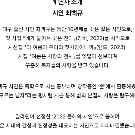
🎙️ 연사 소개
시인 최백규
대구 출신 시인 최백규는 등단 10년째를 맞은 젊은 시인으로,
첫 시집 『네가 울어서 꽃은 진다』(창비, 2022)를 시작으로
로그인 상태 유지
시선집 『이 여름이 우리의 첫사랑이니까』(앤드, 2023),
시집 『여름은 사랑의 천사』를 잇달아 선보이며
꾸준히 독자들의 사랑을 받고 있습니다.
백규 시인은 독학으로 시를 공부하며 창작동인 ‘뿔’에서 활동해왔
회원가입
비밀번호 찾기
 모르는 남자”라는 평처럼 시를 통해 삶의 본질과 사랑을 탐구해
알라딘이 선정한 ‘2022 올해의 시인’으로 꼽히며
은 세대의 감성과 진정성을 대표하는 시인으로 자리매김했습니