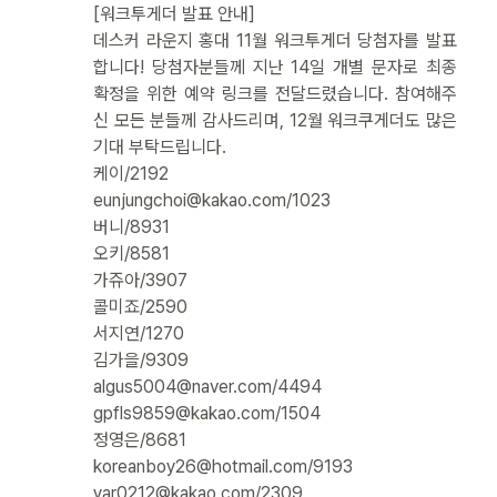
[워크투게더 발표 안내]
데스커 라운지 홍대 11월 워크투게더 당첨자를 발표
합니다! 당첨자분들께 지난 14일 개별 문자로 최종
확정을 위한 예약 링크를 전달드렸습니다. 참여해주
신 모든 분들께 감사드리며, 12월 워크쿠게더도 많은
기대 부탁드립니다.
케이/2192
eunjungchoi@kakao.com/1023
버니/8931
오키/8581
가쥬아/3907
콜미죠/2590
로그인
서지연/1270
김가을/9309
algus5004@naver.com/4494
카카오로 시작하기
gpfls9859@kakao.com/1504
정영은/8681
koreanboy26@hotmail.com/9193
yar0212@kakao.com/2309