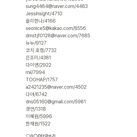
sung4484@naver.com/4483
Jessinsight/4710
올리한나/4166
seonice5@kakao.com/8556
dmstjf0128@naver.com/7685
로그인 상태 유지
뉴뉴/9127
코치 호캡/7732
은조미/4381
다이앤/2922
rnii/7994
TOOHAP/1757
a2421235@naver.com/4502
회원가입
비밀번호 찾기
다야/6742
dns05160@gmail.com/5981
경연/1318
이혜원/5996
한재원/1522
0
0
답글쓰기