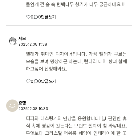
물안개 낀 숲 속 편백나무 향기가 너무 궁금하네요 !!
0
0
답글쓰기
세모
2025.12.08 11:38
빨래가 취미인 디자이너입니다. 가끔 빨래가 구르는
모습을 보며 명상하곤 하는데, 런더리 데이 향과 함께
하고싶어 신청해봐요.
0
0
답글쓰기
효댕
2025.12.08 10:33
디퍼와 레스팅거의 만남을 응원합니다! 🙌 편안한 휴
식 속에 영감이 깃든다는 브랜드 철학이 참 와닿네요.
무엇보다 크리스탈 머쉬룸 쉐입이 인테리어에 한 끗