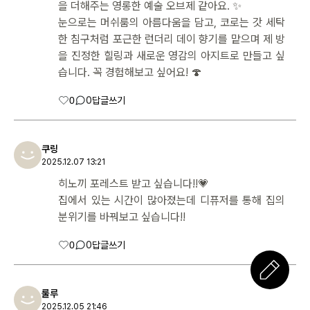
을 더해주는 영롱한 예술 오브제 같아요. ✨
눈으로는 머쉬룸의 아름다움을 담고, 코로는 갓 세탁
한 침구처럼 포근한 런더리 데이 향기를 맡으며 제 방
을 진정한 힐링과 새로운 영감의 아지트로 만들고 싶
습니다. 꼭 경험해보고 싶어요! 🍄
0
0
답글쓰기
쿠링
2025.12.07 13:21
히노끼 포레스트 받고 싶습니다!!💗
집에서 있는 시간이 많아졌는데 디퓨저를 통해 집의
분위기를 바꿔보고 싶습니다!!
0
0
답글쓰기
룰루
2025.12.05 21:46