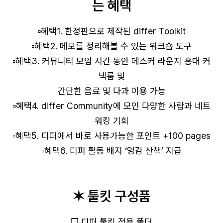
는 혜택
▫️혜택1. 한정판으로 제작된 differ Toolkit
▫️혜택2. 메모를 정리해볼 수 있는 워크숍 도구
▫️혜택3. 커뮤니티 모임 시간 동안 데스커 라운지 홍대 커
넥룸 및
간단한 음료 및 다과 이용 가능
로그인 상태 유지
▫️혜택4. differ Community에 모인 다양한 사람과 네트
워킹 기회
▫️혜택5. 디퍼에서 바로 사용가능한 포인트 +100 pages
▫️혜택6. 디퍼 활동 배지 ‘영감 산책’ 지급
회원가입
비밀번호 찾기
✶ 툴킷 구성품
❒ 디퍼 툴킷 전용 폴더