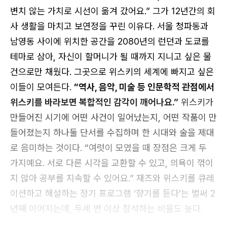
변치 않는 가치로 시선이 옮겨 갔어요.” 그가 12년간의 회
카카오로 시작하기
사 생활을 마치고 보연정을 꾸린 이유다. 서울 청파동과
남영동 사이에 위치한 공간을 2080년의 런던과 도쿄를
테마로 삼아, 자신이 할머니가 될 때까지 지니고 싶은 물
건으로만 채웠다. 그곳으로 위스키의 세계에 빠지고 싶은
이들이 모여든다.
“역사, 음악, 미술 등 인문학적 관점에서
위스키를 바라보면 복합적인 감각이 깨어나요.”
위스키가
만들어진 시기에 어떤 사건이 일어났는지, 어떤 작품이 만
들어졌는지 하나둘 단서를 수집하며 한 시대와 술을 제대
로그인 상태 유지
로 음미하는 것이다. “여럿이 모였을 때 장점은 크게 두
가지예요. 서로 다른 시각을 교환할 수 있고, 의욕이 꺾이
지 않아 공부를 지속할 수 있어요.” 재즈와 위스키를 큐레
이션하고 해설하는 정기 프로그램 ‘향기를 듣다’는 벌써 2
년째 이어지는데, 두세 번 이상 참석하는 비율도 높다.
회원가입
비밀번호 찾기