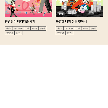
만년필이 데려다준 세계
특별한 나의 집을 찾아서
여행자
이스케이프
디깅
위스키
인문학
여행자
이스케이프
디깅
위스키
인문학
큐레이션
스터디
큐레이션
스터디