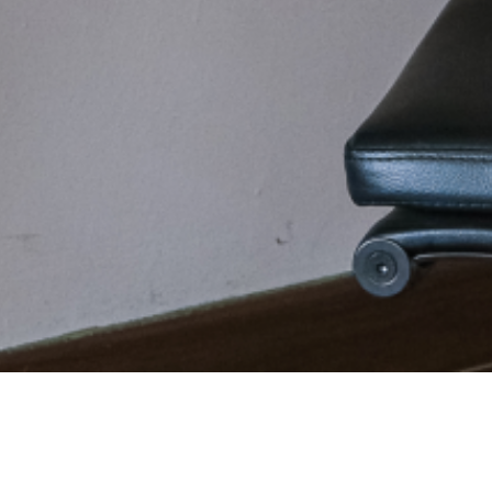
Write
about. differ pl