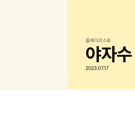
플레이리스트
야자수
2023.07.17
의 업무들, 내일의 걱정 탓에 축 처진 어깨, 자꾸만 터져나오는
습인가요? 그렇다면 이제는 떠날 때입니다. differ가 준비한 