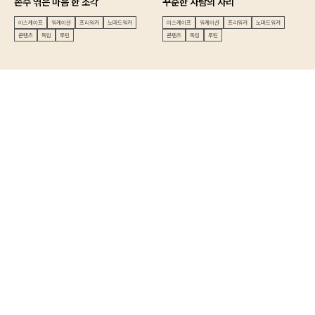
손수 엮은 마음 한 조각
꾸준한 사람의 자리
이스케이프
워케이션
프리워커
노마드워커
이스케이프
워케이션
프리워커
노마드워커
콘텐츠
독립
루틴
콘텐츠
독립
루틴