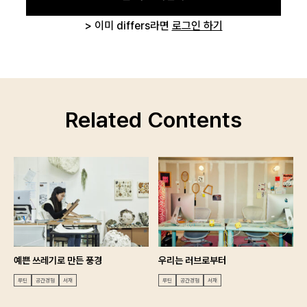
> 이미 differs라면
로그인 하기
Related Contents
예쁜 쓰레기로 만든 풍경
우리는 러브로부터
루틴
공간경험
서재
루틴
공간경험
서재