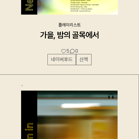
플레이리스트
가을, 밤의 골목에서
5
0
네이버후드
산책
`