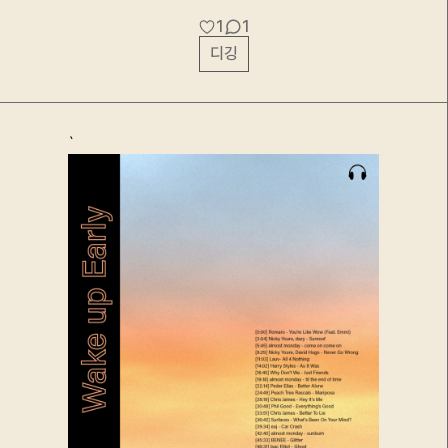
1
1
디깅
`