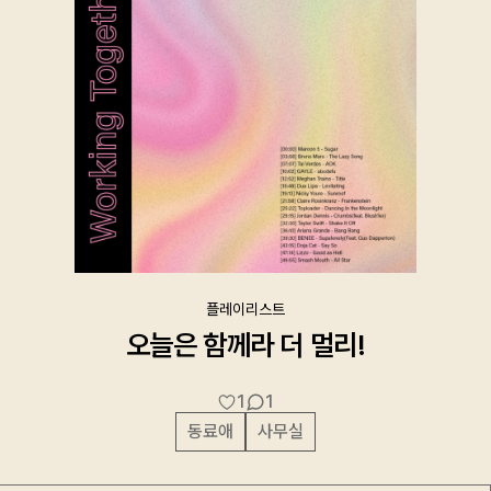
플레이리스트
오늘은 함께라 더 멀리!
1
1
로그인
동료애
사무실