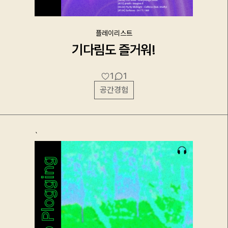
플레이리스트
기다림도 즐거워!
1
1
공간경험
`