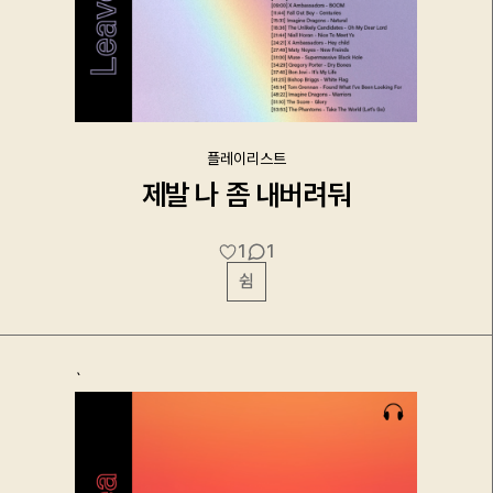
플레이리스트
제발 나 좀 내버려둬
1
1
쉼
`