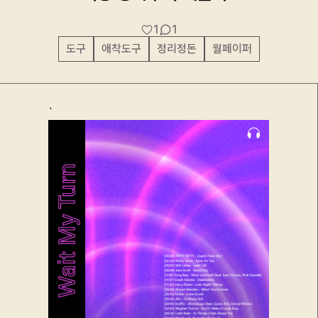
1
1
도구
애착도구
정리정돈
월페이퍼
`