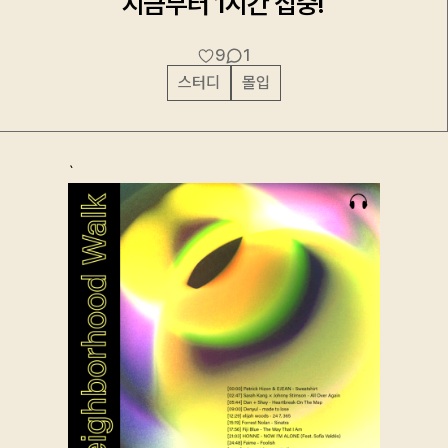
지금부터 1시간 집중!
9
1
스터디
몰입
`